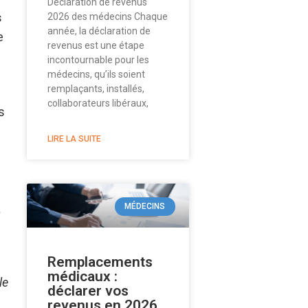
Déclaration de revenus
s
2026 des médecins Chaque
année, la déclaration de
e
revenus est une étape
incontournable pour les
médecins, qu’ils soient
remplaçants, installés,
collaborateurs libéraux,
s
LIRE LA SUITE
e
MÉDECINS
Remplacements
médicaux :
le
déclarer vos
revenus en 2026