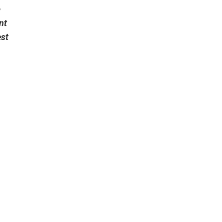
e
nt
est