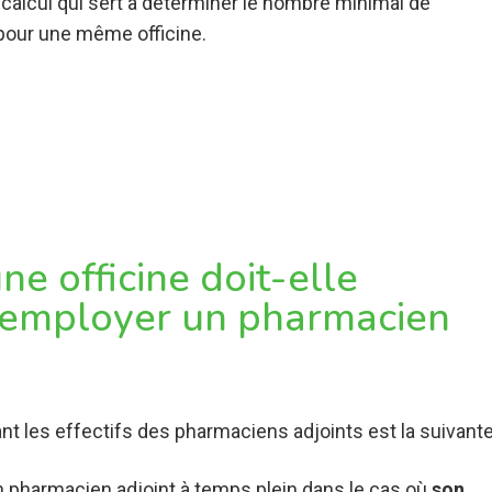
 calcul qui sert à déterminer le nombre minimal de
pour une même officine.
e officine doit-elle
 employer un pharmacien
ant les effectifs des pharmaciens adjoints est la suivante
un pharmacien adjoint à temps plein dans le cas où
son