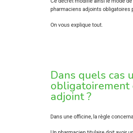
Ce décret modifie ainsi le mode de
pharmaciens adjoints obligatoires 
On vous explique tout.
Dans quels cas un
obligatoirement
adjoint ?
Dans une officine, la règle concern
Un pharmacien titulaire doit avoir 