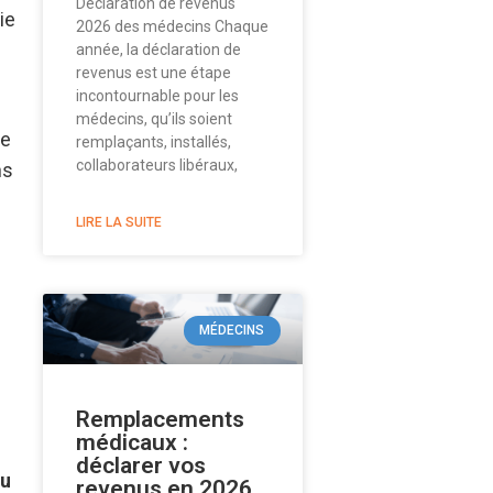
Déclaration de revenus
ie
2026 des médecins Chaque
année, la déclaration de
revenus est une étape
incontournable pour les
médecins, qu’ils soient
ce
remplaçants, installés,
collaborateurs libéraux,
ns
LIRE LA SUITE
MÉDECINS
Remplacements
médicaux :
déclarer vos
du
revenus en 2026